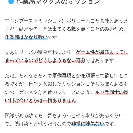
作業感マックスのミッション
マキシブーストミッションはボリュームこそ意外とありま
すが、結局やることは
出てくる敵を倒すことのみ
のため、
作業感はかなり強い
です。
まぁシリーズの積み重ねにより、
ゲーム性が煮詰まってし
まっているのでどうしようもない
部分
ではあります。
ただ、それならそれで
原作再現とかを頑張って欲しいとこ
ろ
ですが、原作を意識したミッションこそちらほらあるも
のの、ガンネクなど昔のシリーズのように
キャラ同士の長
い掛け合いとかは一切ありません
。
因縁がある敵でも一言ちょろっとやり取りがあるぐらい
で、後は淡々と戦うだけなので
非常に味気ない
です。