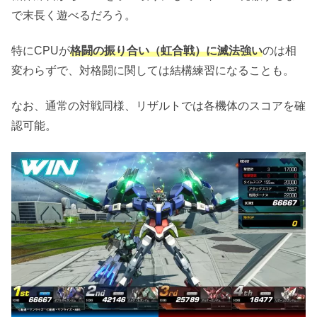
で末長く遊べるだろう。
特にCPUが
格闘の振り合い（虹合戦）に滅法強い
のは相
変わらずで、対格闘に関しては結構練習になることも。
なお、通常の対戦同様、リザルトでは各機体のスコアを確
認可能。