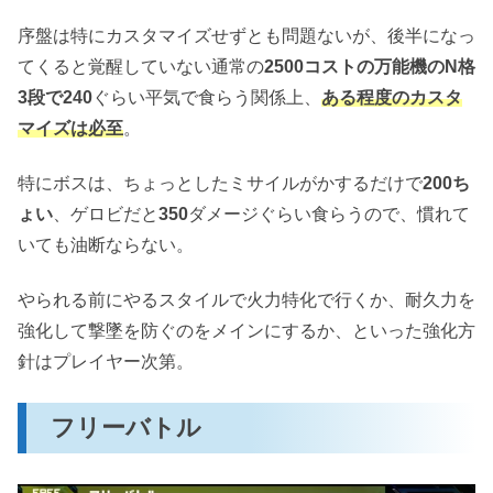
序盤は特にカスタマイズせずとも問題ないが、後半になっ
てくると覚醒していない通常の
2500コストの万能機のN格
3段で240
ぐらい平気で食らう関係上、
ある程度のカスタ
マイズは必至
。
特にボスは、ちょっとしたミサイルがかするだけで
200ち
ょい
、ゲロビだと
350
ダメージぐらい食らうので、慣れて
いても油断ならない。
やられる前にやるスタイルで火力特化で行くか、耐久力を
強化して撃墜を防ぐのをメインにするか、といった強化方
針はプレイヤー次第。
フリーバトル