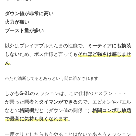
ダウン値が非常に高い
火力が痛い
ブースト量が多い
以外はプレイアブルまんまの性能で、
ミーティアにも換装
しない
ため、ボス仕様と言っても
それほど強さは感じませ
ん
。
※ただ油断してるとあっという間に溶かされます
しかも
G-21
のミッションは、この仕様のアスラン・・・
が乗った隠者と
タイマンができる
ので、エピオンやバエル
などの
格闘機
だと（ダウン値の関係上）
格闘コンボし放題
で最高に気持ち良くなれます
。
一度クリアしたらもうやることはないであろうミッション