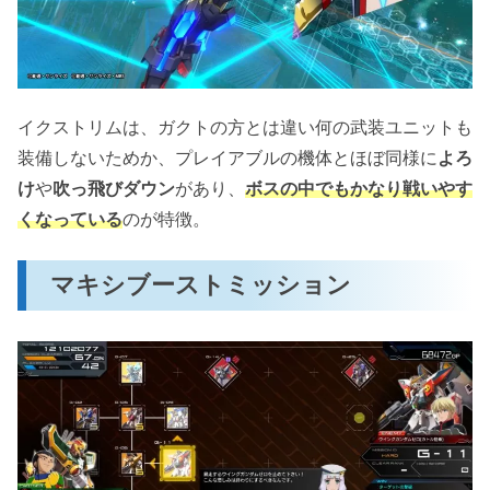
イクストリムは、ガクトの方とは違い何の武装ユニットも
装備しないためか、プレイアブルの機体とほぼ同様に
よろ
け
や
吹っ飛びダウン
があり、
ボスの中でもかなり戦いやす
くなっている
のが特徴。
マキシブーストミッション