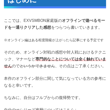
オフラインでできること
ブランチバトル
マキシブーストミッション
ここでは、EXVSMBON家庭版の
オフラインで遊べるモー
フリーバトル
ドを一通りクリアした感想
をつらつら書いていきます。
感想
※オンライン編はある程度階級が上がったら記事にする予定です
良かった点
ようやく家庭用が出てくれたという嬉しさ
そのため、オンライン対戦の感想や対人戦におけるテクニ
豊富なプレイアブル機体
ック、マナーなど
専門的なことについては全く触れていま
せん
ので
というかできません
、その点はご了承ください。
アスランはおもちゃじゃないんだぞ！
悪かった点
本作のオフライン部分に関して気になっている方の参考に
フリーバトルで再戦が不可能に
なると幸いです。
作業感マックスのミッション
一撃必殺の存在
ちなみに、自分はフルブからの復帰勢です。
相方の機体を自分で選べない
自分のvsシリーズ遍歴についてはこちら↓