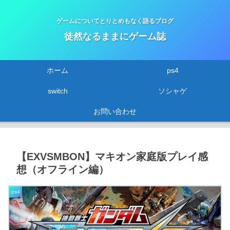
ゲームについてとりとめもなく語るブログ
徒然なるままにゲーム誌
ホーム
ps4
switch
ソシャゲ
お問い合わせ
【EXVSMBON】マキオン家庭版プレイ感
想（オフライン編）
ps4