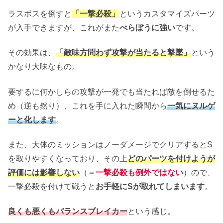
ラスボスを倒すと
「一撃必殺」
というカスタマイズパーツ
が入手できますが、これがまた
べらぼうに強い
です。
その効果は、
「敵味方問わず攻撃が当たると撃墜」
という
かなり大味なもの。
要するに何かしらの攻撃が一発でも当たれば敵を倒せるた
め（逆も然り）、これを手に入れた瞬間から
一気にヌルゲ
ーと化します
。
また、大体のミッションはノーダメージでクリアするとS
を取りやすくなっており、その上
どのパーツを付けようが
評価には影響しない
（＝
一撃必殺も例外ではない
）ので、
一撃必殺を付けて戦うと
お手軽にSが取れてしまいます
。
良くも悪くもバランスブレイカー
という感じ。