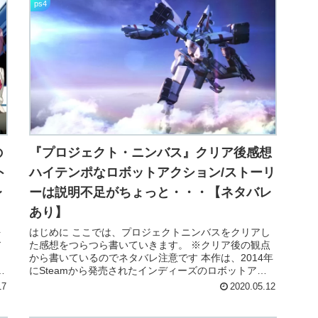
ps4
の
『プロジェクト・ニンバス』クリア後感想
ト
ハイテンポなロボットアクション/ストーリ
レ
ーは説明不足がちょっと・・・【ネタバレ
あり】
を
はじめに ここでは、プロジェクトニンバスをクリアし
ア
た感想をつらつら書いていきます。 ※クリア後の観点
から書いているのでネタバレ注意です 本作は、2014年
最
にSteamから発売されたインディーズのロボットアク
ションゲームで、2018年にはps...
17
2020.05.12