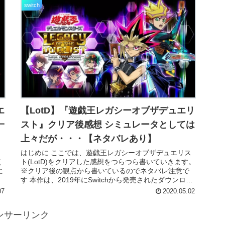
switch
エ
【LotD】『遊戯王レガシーオブザデュエリ
一
スト』クリア後感想 シミュレータとしては
上々だが・・・【ネタバレあり】
し
はじめに ここでは、遊戯王レガシーオブザデュエリス
点
ト(LotD)をクリアした感想をつらつら書いていきます。
に
※クリア後の観点から書いているのでネタバレ注意で
す 本作は、2019年にSwitchから発売されたダウンロー
ド専用ソフトで、DMから...
07
2020.05.02
ンサーリンク