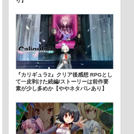
り】
『カリギュラ2』クリア後感想 RPGとし
て一皮剥けた続編/ストーリーは前作要
素が少し多めか【ややネタバレあり】