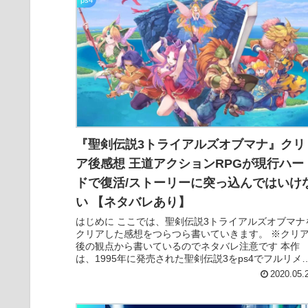
ps4
『聖剣伝説3トライアルズオブマナ』クリ
ア後感想 王道アクションRPGが現行ハー
ドで復活/ストーリーに突っ込んではいけ
い 【ネタバレあり】
はじめに ここでは、聖剣伝説3トライアルズオブマナ
クリアした感想をつらつら書いていきます。 ※クリ
後の観点から書いているのでネタバレ注意です 本作
は、1995年に発売された聖剣伝説3をps4でフルリメ
クしたアクションRPGとなっていま...
2020.05.