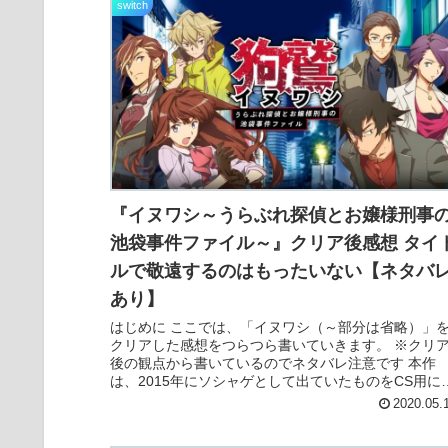
switch
『イヌワシ～うらぶれ探偵とお嬢様刑事
池袋事件ファイル～』クリア後感想 タイ
ルで敬遠するのはもったいない【ネタバ
あり】
はじめに ここでは、「イヌワシ（～部分は省略）」
クリアした感想をつらつら書いていきます。 ※クリ
後の観点から書いているのでネタバレ注意です 本作
は、2015年にソシャゲとして出ていたものをCS用に
適化し移植したアドベンチャーゲームです...
2020.05.