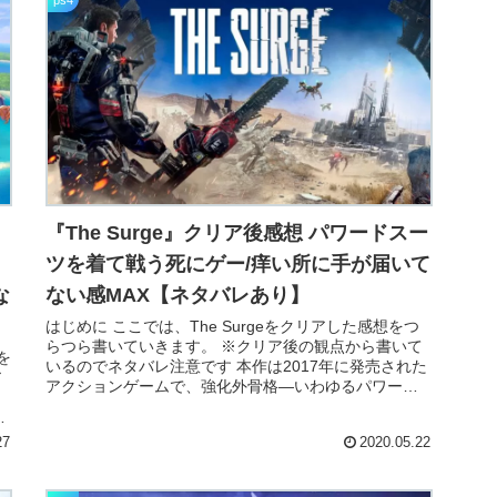
ps4
『The Surge』クリア後感想 パワードスー
ツを着て戦う死にゲー/痒い所に手が届いて
な
ない感MAX【ネタバレあり】
はじめに ここでは、The Surgeをクリアした感想をつ
らつら書いていきます。 ※クリア後の観点から書いて
を
いるのでネタバレ注意です 本作は2017年に発売された
ア
アクションゲームで、強化外骨格―いわゆるパワード
スーツを身に纏って戦う高難易度...
イ
27
2020.05.22