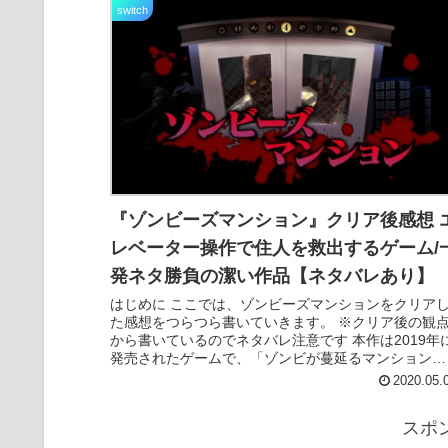
switch
『ゾンビーズマンション』クリア後感想 
レベーター操作で住人を救出するゲーム/
発ネタ勝負の潔い作品【ネタバレあり】
はじめに ここでは、ゾンビーズマンションをクリア
た感想をつらつら書いていきます。 ※クリア後の観
から書いているのでネタバレ注意です 本作は2019年
発売されたゲームで、「ゾンビが蔓延るマンションに
住む住人達をエレベーターに誘導して助け...
2020.05.
スポ