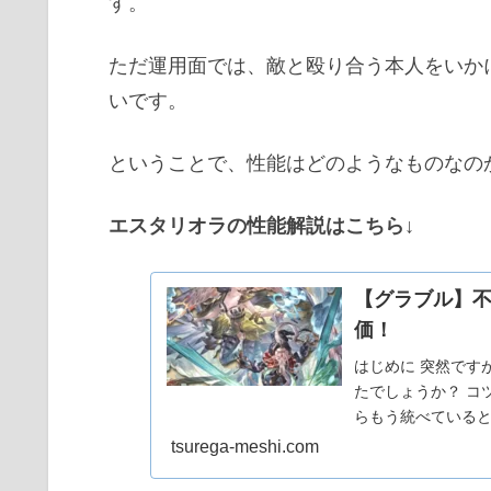
す。
相性のいいキャラ
ただ運用面では、敵と殴り合う本人をいか
リミジャンヌ
いです。
リミノア
ソフィア
ということで、性能はどのようなものなの
まとめ
エスタリオラの性能解説はこちら↓
良い点
悪い点
【グラブル】
おわりに
価！
はじめに 突然です
たでしょうか？ コ
らもう統べているとい
ようやく10人達成しま
tsurega-meshi.com