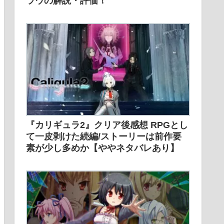
ラウの解説・評価！
『カリギュラ2』クリア後感想 RPGとし
て一皮剥けた続編/ストーリーは前作要
素が少し多めか【ややネタバレあり】