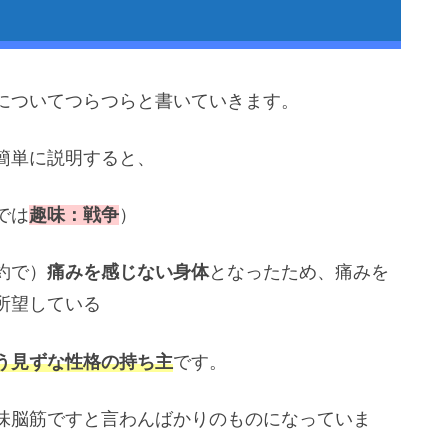
についてつらつらと書いていきます。
簡単に説明すると、
では
趣味：戦争
）
ソウル
約で）
痛みを感じない身体
となったため、痛みを
所望している
う見ずな性格の持ち主
です。
味脳筋ですと言わんばかりのものになっていま