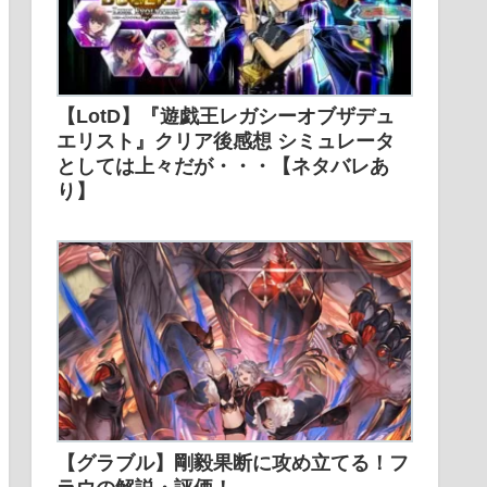
【LotD】『遊戯王レガシーオブザデュ
エリスト』クリア後感想 シミュレータ
としては上々だが・・・【ネタバレあ
り】
【グラブル】剛毅果断に攻め立てる！フ