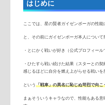
はじめに
大まかなキャラ概要
基本性能
ここでは、星の賢者ガイゼンボーガの性能
アビリティ解説
1アビ パンツァーファウスト
と、その前にガイゼンボーガ本人について
2アビ ドレッドノート
・とにかく戦いが好き（公式プロフィール
3アビ アイル・ベット・マイ・
奥義
・ひたすら戦い続けた結果（スターとの契
ハルマステール・フィスト
感じるほどに自分を燃え上がらせる戦いを
サポアビ解説
闘争求む重鎧
という
「戦車」の異名に恥じぬ苛烈で向こ
星の逆位置
まぁそういうキャラなので、性能もある意
戦車の正位置