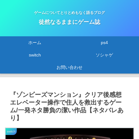
ゲームについてとりとめもなく語るブログ
徒然なるままにゲーム誌
ホーム
ps4
switch
ソシャゲ
お問い合わせ
『ゾンビーズマンション』クリア後感想
エレベーター操作で住人を救出するゲー
ム/一発ネタ勝負の潔い作品【ネタバレあ
り】
switch