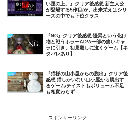
い匣の上」』クリア後感想 新主人公
が登場する5作目/が、出来栄えはシリ
ーズの中でも下位クラス
『NG』クリア後感想 怪異という化け
ps4
物と戦うホラーADV/一部の痛いキャ
ラに引き、初見殺しに泣くゲーム【ネ
タバレあり】
『猫様の山小屋からの脱出』クリア後
switch
感想 猫しかいない山小屋から脱出す
るゲーム/テイストもボリューム不足
も相変わらず
スポンサーリンク