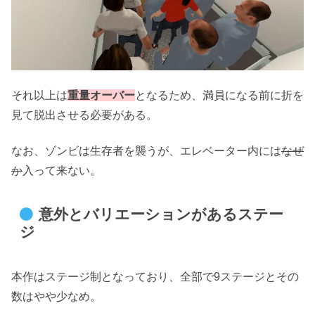
それ以上は
重量オーバー
となるため、満員になる前に折を
見て脱出させる必要がある。
なお、ゾンビは生存者を襲うが、エレベーター内には
なぜ
か
入って来ない。
意外とバリエーションがあるステー
ジ
本作はステージ制となっており、全部で9ステージとその
数はやや少なめ。