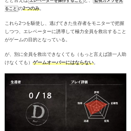
とと言えば
と、
エレベーターを操作すること
監視カメラを見
の
2つのみ
。
ること
これら2つを駆使し、逃げてきた生存者をモニターで把握
しつつ、エレベーターに誘導して極力全員を救出すること
がゲームの目的となっている。
が、別に全員を救出できなくても（もっと言えば誰一人助
けなくても）
ゲームオーバーにはならない
。