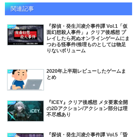
関連記事
『探偵・癸生川凌介事件譚 Vol.1「仮
switch
面幻想殺人事件」』クリア後感想 プ
レイしたら死ぬオンラインゲームにま
つわる怪事件/推理ものとしては物足
りないボリューム
2020年上半期レビューしたゲームま
ps4
とめ
『ICEY』クリア後感想 メタ要素全開
switch
の2Dアクション/アクション部分は理
不尽感あり
『探偵・癸生川凌介事件譚 Vol.5「昏
switch