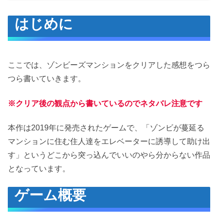
はじめに
はじめに
ゲーム概要
ストーリー
本作の特徴
ここでは、ゾンビーズマンションをクリアした感想をつら
シンプルなゲーム性
つら書いていきます。
意外とバリエーションがあるステージ
※クリア後の観点から書いているのでネタバレ注意です
感想
良かった点
本作は2019年に発売されたゲームで、「ゾンビが蔓延る
考える余地の多さ
マンションに住む住人達をエレベーターに誘導して助け出
す」というどこから突っ込んでいいのやら分からない作品
悪かった点
となっています。
ボリューム
いささかシンプルすぎる
ゲーム概要
おわりに