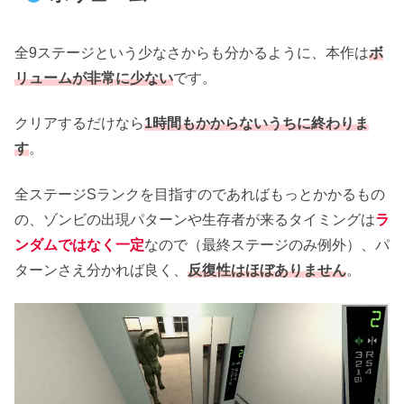
全9ステージという少なさからも分かるように、本作は
ボ
リュームが非常に少ない
です。
クリアするだけなら
1時間もかからないうちに終わりま
す
。
全ステージSランクを目指すのであればもっとかかるもの
の、ゾンビの出現パターンや生存者が来るタイミングは
ラ
ンダムではなく一定
なので（最終ステージのみ例外）、パ
ターンさえ分かれば良く、
反復性はほぼありません
。