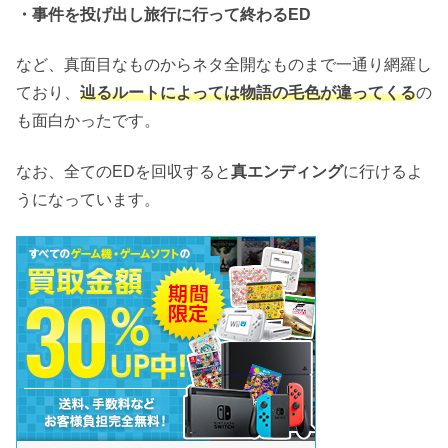
・事件を投げ出し旅行に行って終わるED
など、真面目なものからネタ全開なものまで一通り網羅し
ており、
辿
るルートによっては物語の毛色が違ってくる
の
も面白かったです。
なお、全てのEDを回収すると
真エンディング
に行けるよ
うになっています。