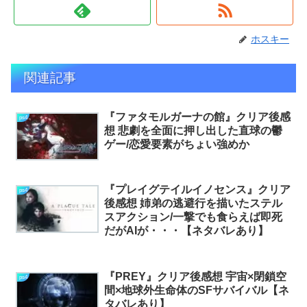
ホスキー
関連記事
『ファタモルガーナの館』クリア後感
ps4
想 悲劇を全面に押し出した直球の鬱
ゲー/恋愛要素がちょい強めか
『プレイグテイルイノセンス』クリア
ps4
後感想 姉弟の逃避行を描いたステル
スアクション/一撃でも食らえば即死
だがAIが・・・【ネタバレあり】
『PREY』クリア後感想 宇宙×閉鎖空
ps4
間×地球外生命体のSFサバイバル【ネ
タバレあり】