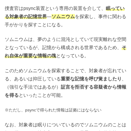
捜査官はpsync装置という専用の装置を介して、
眠ってい
る対象者の記憶世界
―
ソムニウム
を探索し、事件に関わる
手がかりを探すことになる。
ソムニウムは、夢のように混沌としていて現実離れな空間
となっているが、記憶から構成される世界であるため、
そ
れ自体が重要な情報の塊
となっている。
このためソムニウムを探索することで、対象者が忘れてい
る、あるいは抑圧している
重要な記憶を呼び覚ましたり
、
（強引な手法ではあるが）
証言を拒否する容疑者から情報
を得る
といったことが可能。
※ただし、psyncで得られた情報は証拠にはならない
なお、対象者は眠りについているのでソムニウムのことは