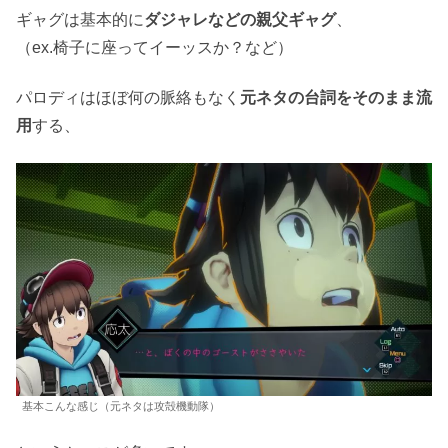
ギャグは基本的に
ダジャレなどの親父ギャグ
、
（ex.椅子に座ってイーッスか？など）
パロディはほぼ何の脈絡もなく
元ネタの台詞をそのまま流
用
する、
基本こんな感じ（元ネタは攻殻機動隊）