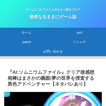
ゲームについてとりとめもなく語るブログ
徒然なるままにゲーム誌
ホーム
ps4
switch
ソシャゲ
お問い合わせ
『AI:ソムニウムファイル』クリア後感想
相棒はまさかの義眼/夢の世界を捜査する
異色アドベンチャー【ネタバレあり】
ps4