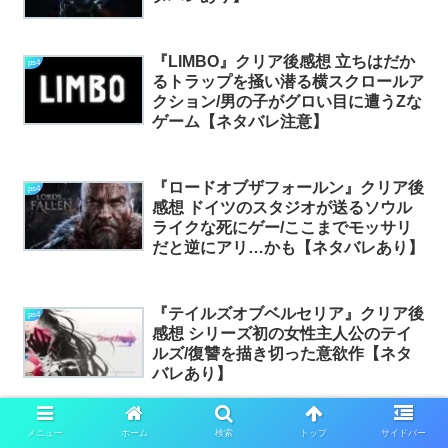
『LIMBO』クリア後感想 立ちはだか
ps4
るトラップを掻い潜る横スクロールア
クション/男の子がグロい目に遭うZな
ゲーム【ネタバレ注意】
『ロードオブザフォールン』クリア後
ps4
感想 ドイツのスタジオが送るソウル
ライクな死にゲー/ここまでモッサリ
だと逆にアリ…かも【ネタバレあり】
『テイルズオブベルセリア』クリア後
ps4
感想 シリーズ初の女性主人公のテイ
ルズ/復讐を描き切った意欲作【ネタ
バレあり】
メニュー
ホーム
検索
トップ
サイドバー