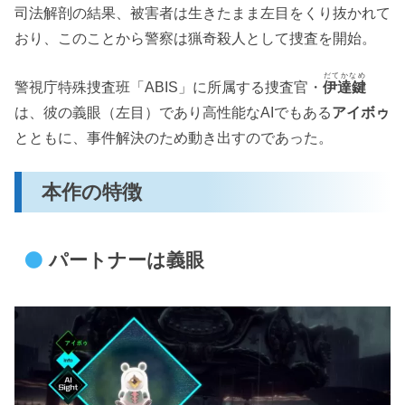
司法解剖の結果、被害者は生きたまま左目をくり抜かれて
おり、このことから警察は猟奇殺人として捜査を開始。
だてかなめ
警視庁特殊捜査班「ABIS」に所属する捜査官・
伊達鍵
は、彼の義眼（左目）であり高性能なAIでもある
アイボゥ
とともに、事件解決のため動き出すのであった。
本作の特徴
パートナーは義眼