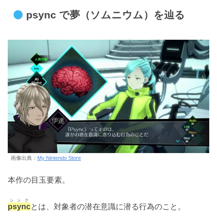
psync で夢（ソムニウム）を辿る
画像出典：
My Nintendo Store
本作の目玉要素。
シンク
psync
とは、対象者の潜在意識に潜る行為のこと。