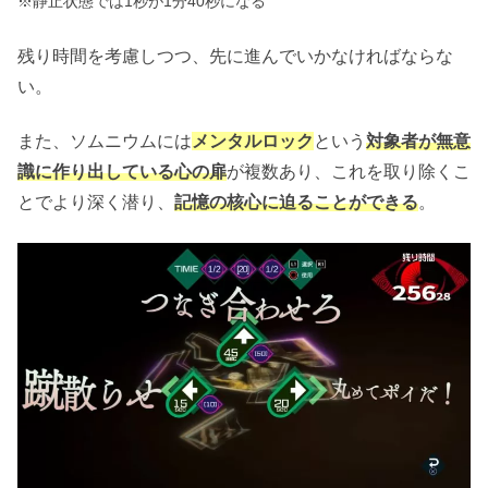
※
静止状態では1秒が1分40秒になる
残り時間を考慮しつつ、先に進んでいかなければならな
い。
また、ソムニウムには
メンタルロック
という
対象者が無意
識に作り出している心の扉
が複数あり、これを取り除くこ
とでより深く潜り、
記憶の核心に迫ることができる
。