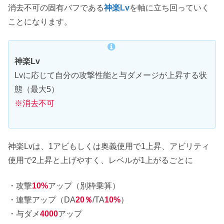
消去不可の固有バフである
神楽Lv
を軸に立ち回っていく
ことになります。
神楽Lv
Lvに応じて自分の攻撃性能と与ダメージが上昇する状
態（最大5）
※消去不可
神楽Lvは、1アビもしくは奥義使用で1上昇、アビリティ
使用で2上昇と上げやすく、レベルが1上がるごとに
・攻撃
10%
アップ（別枠乗算）
・連撃アップ（DA
20％
/TA
10%
）
・与ダメ
4000
アップ