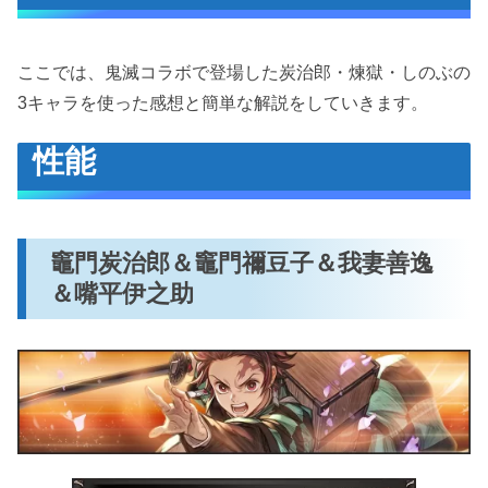
竈門炭治郎＆竈門禰豆子＆我妻善逸＆嘴平伊
之助
ここでは、鬼滅コラボで登場した炭治郎・煉獄・しのぶの
解説
3キャラを使った感想と簡単な解説をしていきます。
感想
性能
煉獄杏寿郎
解説
感想
竈門炭治郎＆竈門禰豆子＆我妻善逸
胡蝶しのぶ
＆嘴平伊之助
解説
感想
まとめ