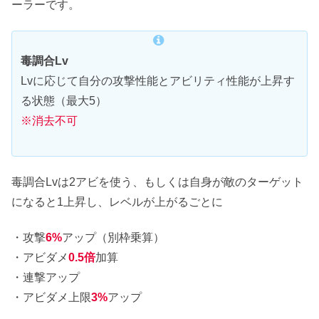
ーラーです。
毒調合Lv
Lvに応じて自分の攻撃性能とアビリティ性能が上昇す
る状態（最大5）
※消去不可
毒調合Lvは2アビを使う、もしくは自身が敵のターゲット
になると1上昇し、レベルが上がるごとに
・攻撃
6%
アップ（別枠乗算）
・アビダメ
0.5倍
加算
・連撃アップ
・アビダメ上限
3%
アップ