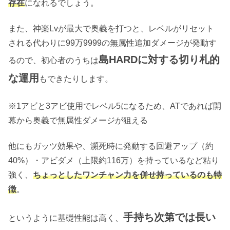
存在
になれるでしょう。
また、神楽Lvが最大で奥義を打つと、レベルがリセット
される代わりに99万9999の無属性追加ダメージが発動す
島HARDに対する切り札的
るので、初心者のうちは
な運用
もできたりします。
※1アビと3アビ使用でレベル5になるため、ATであれば開
幕から奥義で無属性ダメージが狙える
他にもガッツ効果や、瀕死時に発動する回避アップ（約
40%）・アビダメ（上限約116万）を持っているなど粘り
強く、
ちょっとしたワンチャン力を併せ持っているのも特
徴
。
手持ち次第では長い
というように基礎性能は高く、