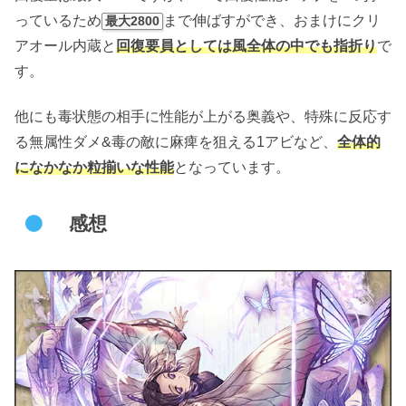
っているため
まで伸ばすができ、おまけにクリ
最大2800
アオール内蔵と
回復要員としては風全体の中でも指折り
で
す。
他にも毒状態の相手に性能が上がる奥義や、特殊に反応す
る無属性ダメ&毒の敵に麻痺を狙える1アビなど、
全体的
になかなか粒揃いな性能
となっています。
感想