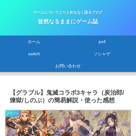
ゲームについてとりとめもなく語るブログ
徒然なるままにゲーム誌
ホーム
ps4
switch
ソシャゲ
お問い合わせ
【グラブル】鬼滅コラボ3キャラ（炭治郎/
煉獄/しのぶ）の簡易解説・使った感想
グラブル