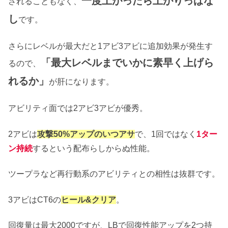
一度上がったら上がりっぱな
されることもなく、
し
です。
さらにレベルが最大だと1アビ3アビに追加効果が発生す
「最大レベルまでいかに素早く上げら
るので、
れるか」
が肝になります。
アビリティ面では2アビ3アビが優秀。
2アビは
攻撃50%アップのいつアサ
で、1回ではなく
1ター
ン持続
するという配布らしからぬ性能。
ツープラなど再行動系のアビリティとの相性は抜群です。
3アビはCT6の
ヒール&クリア
。
回復量は最大2000ですが、LBで回復性能アップを2つ持