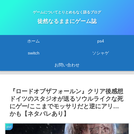
ゲームについてとりとめもなく語るブログ
徒然なるままにゲーム誌
ホーム
ps4
switch
ソシャゲ
お問い合わせ
『ロードオブザフォールン』クリア後感想
ドイツのスタジオが送るソウルライクな死
にゲー/ここまでモッサリだと逆にアリ…
かも【ネタバレあり】
ps4