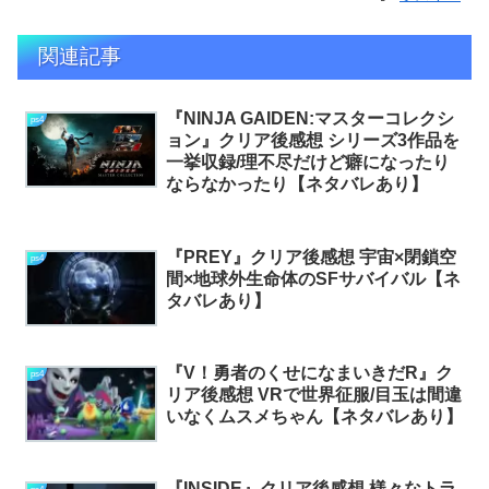
関連記事
『NINJA GAIDEN:マスターコレクシ
ps4
ョン』クリア後感想 シリーズ3作品を
一挙収録/理不尽だけど癖になったり
ならなかったり【ネタバレあり】
『PREY』クリア後感想 宇宙×閉鎖空
ps4
間×地球外生命体のSFサバイバル【ネ
タバレあり】
『V！勇者のくせになまいきだR』ク
ps4
リア後感想 VRで世界征服/目玉は間違
いなくムスメちゃん【ネタバレあり】
『INSIDE』クリア後感想 様々なトラ