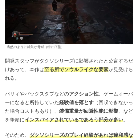
当然のように雑魚が脅威（特に序盤）
開発スタッフがダクソシリーズに影響されたと公言するだ
けあって、本作は
至る所でソウルライクな要素
が見受けら
れる。
パリィやバックスタブなどの
アクション性
、ゲームオーバ
ーになると所持していた
経験値を落とす
（回収できなかっ
た場合ロストもあり）、
装備重量が回避性能に影響
、など
を筆頭に
インスパイアされているであろう部分が多い
。
そのため、
ダクソシリーズのプレイ経験があれば違和感な