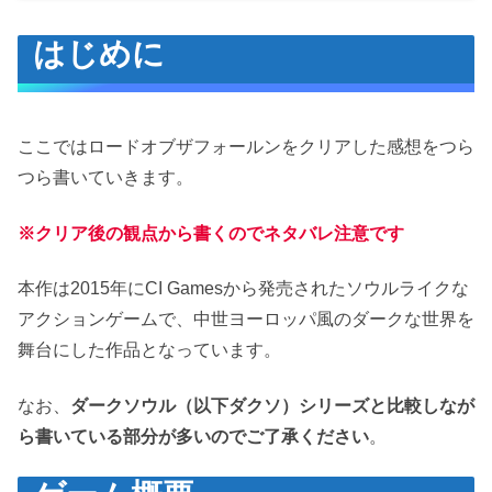
はじめに
はじめに
ゲーム概要
ストーリー
本作の特徴
ここではロードオブザフォールンをクリアした感想をつら
圧倒的ソウルライク
つら書いていきます。
独自要素
※クリア後の観点から書くのでネタバレ注意です
感想
良かった点
本作は2015年にCI Gamesから発売されたソウルライクな
重厚感
アクションゲームで、中世ヨーロッパ風のダークな世界を
舞台にした作品となっています。
ほど良い難易度
悪かった点
なお、
ダークソウル（以下ダクソ）シリーズと比較しなが
ステージとボスが少ない
ら書いている部分が多いのでご了承ください
。
バグがやや多い
細かい部分での不満