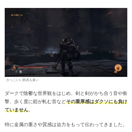
かっこいい防具も多い
ダークで陰鬱な世界観をはじめ、剣と剣がかち合う音や衝
撃、歩く度に鎧が軋む音など
その重厚感はダクソにも負け
ていません
。
特に金属の重さや質感は迫力をもって伝わってきました。