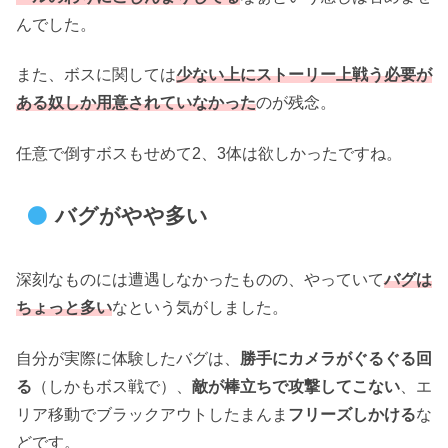
んでした。
また、ボスに関しては
少ない上にストーリー上戦う必要が
ある奴しか用意されていなかった
のが残念。
任意で倒すボスもせめて2、3体は欲しかったですね。
バグがやや多い
深刻なものには遭遇しなかったものの、やっていて
バグは
ちょっと多い
なという気がしました。
自分が実際に体験したバグは、
勝手にカメラがぐるぐる回
る
（しかもボス戦で）、
敵が棒立ちで攻撃してこない
、エ
リア移動でブラックアウトしたまんま
フリーズしかける
な
どです。