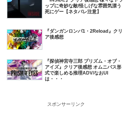
ps4
ップに奇妙な敵/怪しげな雰囲気漂う
死にゲー【ネタバレ注意】
『ダンガンロンパ1・2Reload』クリ
ps4
ア後感想
『探偵神宮寺三郎 プリズム・オブ・
ps4
アイズ』クリア後感想 オムニバス形
式で楽しめる推理ADV/なおUI
は・・・
スポンサーリンク