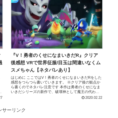
ps4
ク
『V！勇者のくせになまいきだR』クリア
過
後感想 VRで世界征服/目玉は間違いなくム
スメちゃん【ネタバレあり】
ス
はじめに ここではV！勇者のくせになまいきだRをした
感想をつらつら書いていきます。 ※クリア後の観点か
ら書くのでネタバレ注意です 本作は勇者のくせになま
いきだシリーズの新作で、破壊神として魔王の代わり
に世界征服をしていくというシミュレーショ...
27
2020.02.22
ンサーリンク