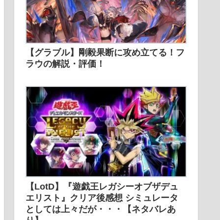
【グラブル】剛毅果断に攻め立てる！フ
ラウの解説・評価！
【LotD】『遊戯王レガシーオブザデュ
エリスト』クリア後感想 シミュレータ
としては上々だが・・・【ネタバレあ