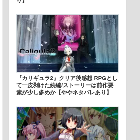
り】
『カリギュラ2』クリア後感想 RPGとし
て一皮剥けた続編/ストーリーは前作要
素が少し多めか【ややネタバレあり】