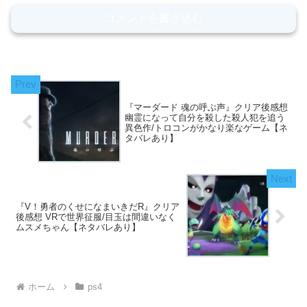
コメントを書き込む
『マーダード 魂の呼ぶ声』クリア後感想
幽霊になって自分を殺した殺人犯を追う
異色作/トロコンがかなり楽なゲーム【ネ
タバレあり】
『V！勇者のくせになまいきだR』クリア
後感想 VRで世界征服/目玉は間違いなく
ムスメちゃん【ネタバレあり】
ホーム
ps4