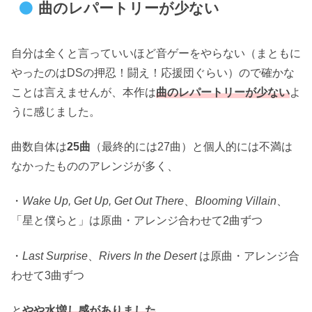
曲のレパートリーが少ない
自分は全くと言っていいほど音ゲーをやらない（まともに
やったのはDSの押忍！闘え！応援団ぐらい）ので確かな
ことは言えませんが、本作は
曲のレパートリーが少ない
よ
うに感じました。
曲数自体は
25曲
（最終的には27曲）と個人的には不満は
なかったもののアレンジが多く、
・
Wake Up, Get Up, Get Out There
、
Blooming Villain
、
「星と僕らと」は原曲・アレンジ合わせて2曲ずつ
・
Last Surprise
、
Rivers In the Desert
は原曲・アレンジ合
わせて3曲ずつ
と
やや水増し感がありました
。