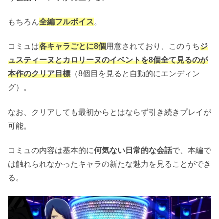
もちろん
全編フルボイス
。
コミュは
各キャラごとに8個
用意されており、このうち
ジ
ュスティーヌとカロリーヌのイベントを8個全て見るのが
本作のクリア目標
（8個目を見ると自動的にエンディン
グ）。
なお、クリアしても最初からとはならず引き続きプレイが
可能。
コミュの内容は基本的に
何気ない日常的な会話
で、本編で
は触れられなかったキャラの新たな魅力を見ることができ
る。