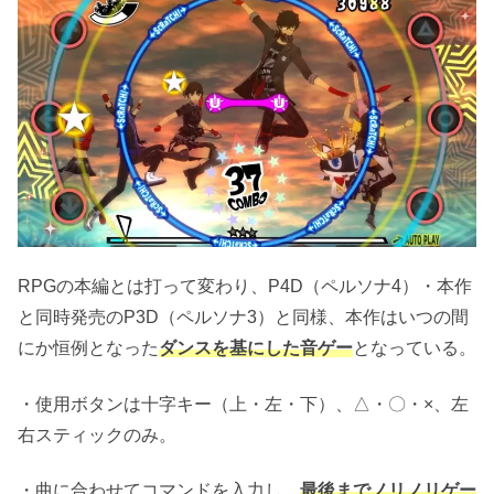
RPGの本編とは打って変わり、P4D（ペルソナ4）・本作
と同時発売のP3D（ペルソナ3）と同様、本作はいつの間
にか恒例となった
ダンスを基にした音ゲー
となっている。
・使用ボタンは十字キー（上・左・下）、△・〇・×、左
右スティックのみ。
・曲に合わせてコマンドを入力し、
最後までノリノリゲー