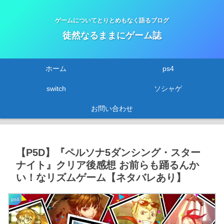
ゲームについてとりとめもなく語るブログ
徒然なるままにゲーム誌
ホーム
ps4
switch
ソシャゲ
お問い合わせ
【P5D】『ペルソナ5ダンシング・スター
ナイト』クリア後感想 お前らも踊るんか
い！なリズムゲーム【ネタバレあり】
ps4