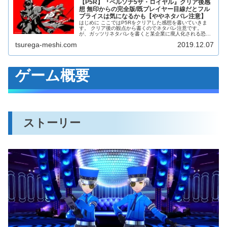
【P5R】『ペルソナ5ザ・ロイヤル』クリア後感
想 無印からの完全版/既プレイヤー目線だとフル
プライスは気になるかも【ややネタバレ注意】
はじめに ここではP5Rをクリアした感想を書いていきま
す。 クリア後の観点から書くのでネタバレ注意です。
が、ガッツリネタバレを書くと某企業に廃人化される恐れ
があるので抑えめでいきます。 スクランブルのレビューは
tsurega-meshi.com
2019.12.07
下の方にリンク貼っているので...
ゲーム概要
ストーリー