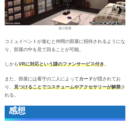
真の部屋
コミュイベントが進むと仲間の部屋に招待されるようにな
り、部屋の中を見て回ることが可能。
しかも
VRに対応という謎のファンサービス付き
。
また、部屋には看守の二人によって
カード
が隠されてお
り、
見つけることでコスチュームやアクセサリーが解禁
さ
れる。
感想