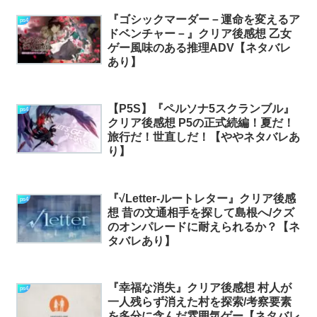
『ゴシックマーダー－運命を変えるア
ps4
ドベンチャー－』クリア後感想 乙女
ゲー風味のある推理ADV【ネタバレ
あり】
【P5S】『ペルソナ5スクランブル』
ps4
クリア後感想 P5の正式続編！夏だ！
旅行だ！世直しだ！【ややネタバレあ
り】
『√Letter-ルートレター』クリア後感
ps4
想 昔の文通相手を探して島根へ/クズ
のオンパレードに耐えられるか？【ネ
タバレあり】
『幸福な消失』クリア後感想 村人が
ps4
一人残らず消えた村を探索/考察要素
を多分に含んだ雰囲気ゲー【ネタバレ