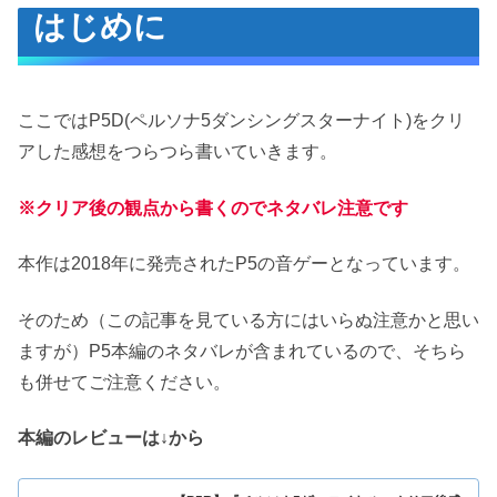
はじめに
ゲーム概要
ストーリー
ゲームの特徴
ここではP5D(ペルソナ5ダンシングスターナイト)をクリ
シリーズ恒例となった音ゲー
アした感想をつらつら書いていきます。
日常会話を楽しめるコミュ
※クリア後の観点から書くのでネタバレ注意です
仲間の部屋を見に行ける
感想
本作は2018年に発売されたP5の音ゲーとなっています。
良かった点
そのため（この記事を見ている方にはいらぬ注意かと思い
シリアス皆無
ますが）P5本編のネタバレが含まれているので、そちら
悪かった点
も併せてご注意ください。
曲のレパートリーが少ない
本編のレビューは↓から
おわりに