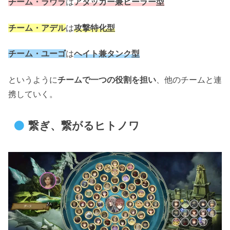
チーム・ラウラ
は
アタッカー兼ヒーラー型
チーム・アデル
は
攻撃特化型
チーム・ユーゴ
は
ヘイト兼タンク型
というように
チームで一つの役割を担い
、他のチームと連
携していく。
繋ぎ、繋がるヒトノワ