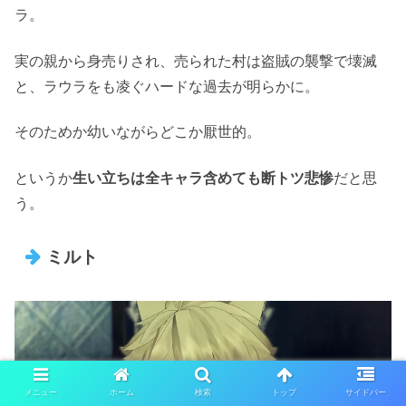
ラ。
実の親から身売りされ、売られた村は盗賊の襲撃で壊滅
と、ラウラをも凌ぐハードな過去が明らかに。
そのためか幼いながらどこか厭世的。
というか
生い立ちは全キャラ含めても断トツ悲惨
だと思
う。
ミルト
メニュー
ホーム
検索
トップ
サイドバー