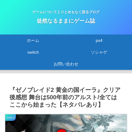
ゲームについてとりとめもなく語るブログ
徒然なるままにゲーム誌
ホーム
ps4
switch
ソシャゲ
お問い合わせ
『ゼノブレイド2 黄金の国イーラ』クリア
後感想 舞台は500年前のアルスト/全ては
ここから始まった【ネタバレあり】
switch