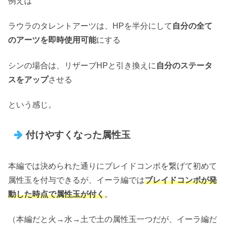
例えば
ラウラのタレントアーツは、HPを半分にして
自分の全て
のアーツを即時使用可能
にする
シンの場合は、リザーブHPと引き換えに
自分のステータ
スをアップ
させる
という感じ。
付けやすくなった属性玉
本編では決められた通りにブレイドコンボを繋げて初めて
属性玉を付与できるが、イーラ編では
ブレイドコンボが発
動した時点で属性玉が付く
。
（本編だと火→水→土で土の属性玉一つだが、イーラ編だ