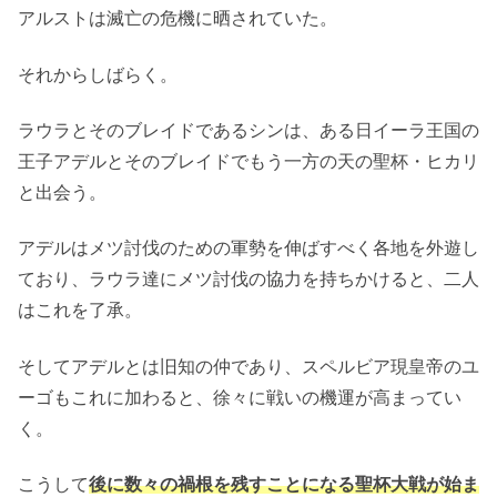
アルストは滅亡の危機に晒されていた。
悪かった点
クエスト消化の強制
それからしばらく。
一部疑問のスルー
ラウラとそのブレイドであるシンは、ある日イーラ王国の
おわりに
王子アデルとそのブレイドでもう一方の天の聖杯・ヒカリ
と出会う。
アデルはメツ討伐のための軍勢を伸ばすべく各地を外遊し
ており、ラウラ達にメツ討伐の協力を持ちかけると、二人
はこれを了承。
そしてアデルとは旧知の仲であり、スペルビア現皇帝のユ
ーゴもこれに加わると、徐々に戦いの機運が高まってい
く。
こうして
後に数々の禍根を残すことになる聖杯大戦が始ま