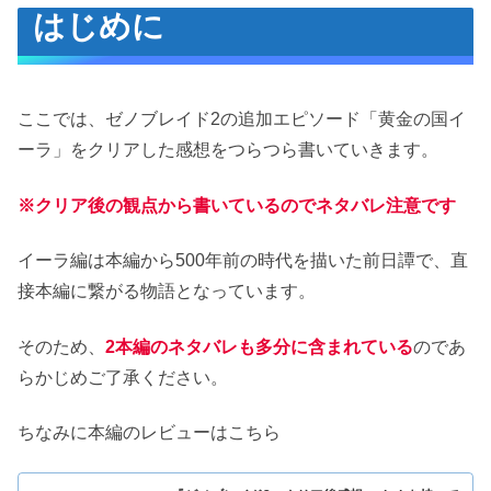
はじめに
ゲーム概要
ストーリー
イーラ編の特徴
ここでは、ゼノブレイド2の追加エピソード「黄金の国イ
進化した戦闘システム
ーラ」をクリアした感想をつらつら書いていきます。
前衛・後衛
※クリア後の観点から書いているのでネタバレ注意です
リザーブHP
タレントアーツ
イーラ編は本編から500年前の時代を描いた前日譚で、直
付けやすくなった属性玉
接本編に繋がる物語となっています。
チーム制
繋ぎ、繋がるヒトノワ
そのため、
2本編のネタバレも多分に含まれている
のであ
らかじめご了承ください。
感想
良かった点
ちなみに本編のレビューはこちら
2に繋がるストーリー