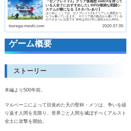
イーラ編を彩るキャラ達
『ゼノブレイド2』クリア後感想 switchを持って
いる人全てにおすすめしたいRPG/複雑な戦闘シ
ステムが癖になる【ネタバレあり】
シン
はじめに ここでは、ゼノブレイド2をクリアした感想をつ
らつら書いていきます。 ※クリア後の観点から書いている
ラウラ
のでネタバレ注意です 本作は2017年に発売されたRPG
で、ナンバリングが付いていることから分かるように、無
tsurega-meshi.com
2020.07.05
印ゼノブレイドの続編とな...
カスミ
ヒカリ
ゲーム概要
アデル
ミノチ
ユーゴ
ストーリー
カグツチ
ワダツミ
本編より500年前。
サタヒコ
ミルト
マルベーニによって目覚めた天の聖杯・メツは、争いを繰
セイリュウ
り返す人間を見限り、世界ごと人間を滅ぼすべくアルスト
メツ
全土に攻撃を開始。
マルベーニ