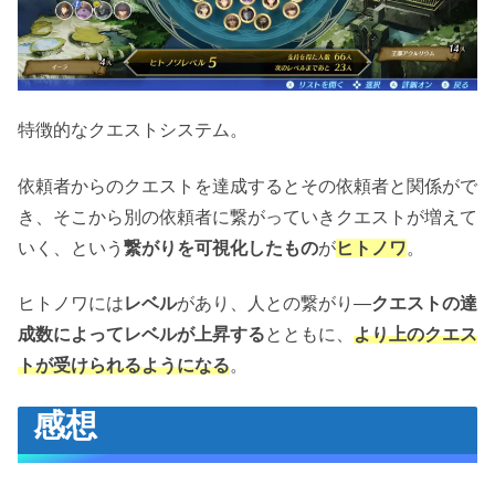
特徴的なクエストシステム。
依頼者からのクエストを達成するとその依頼者と関係がで
き、そこから別の依頼者に繋がっていきクエストが増えて
いく、という
繋がりを可視化したもの
が
ヒトノワ
。
ヒトノワには
レベル
があり、人との繋がり―
クエストの達
成数によってレベルが上昇する
とともに、
より上のクエス
トが受けられるようになる
。
感想