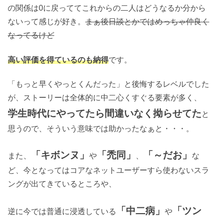
の関係は0に戻っててこれからの二人はどうなるか分から
ないって感じが好き。
まぁ後日談とかではめっちゃ仲良く
なってるけど
高い評価を得ているのも納得
です。
「もっと早くやっとくんだった」と後悔するレベルでした
が、ストーリーは全体的に中二心くすぐる要素が多く、
学生時代にやってたら間違いなく拗らせてた
と
思うので、そういう意味では助かったなぁと・・・。
「キボンヌ」
「禿同」
「～だお」
また、
や
、
な
ど、今となってはコアなネットユーザーすら使わないスラ
ングが出てきているところや、
「中二病」
「ツン
逆に今では普通に浸透している
や