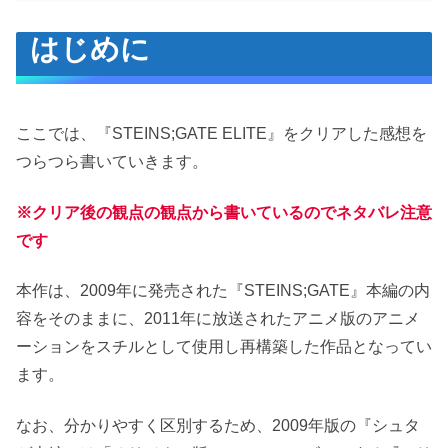
はじめに
はじめに
ゲーム概要
ストーリー
本作の特徴
ここでは、『STEINS;GATE ELITE』をクリアした感想を
フルアニADV
つらつら書いていきます。
フォーントリガー
※クリア後の観点の観点から書いているのでネタバレ注意
感想
です
良かった点
緻密で面白いストーリー
本作は、2009年に発売された『STEINS;GATE』本編の内
容をそのままに、2011年に放送されたアニメ版のアニメ
トロコンが簡単
ーションをスチルとして使用し再構築した作品となってい
悪かった点
ます。
アニメーション導入による弊害
好きな時にメールを見返せない
なお、分かりやすく区別するため、2009年版の『シュタ