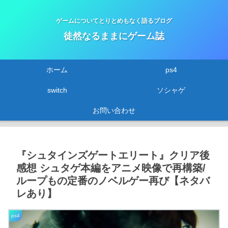
ゲームについてとりとめもなく語るブログ
徒然なるままにゲーム誌
ホーム
ps4
switch
ソシャゲ
お問い合わせ
『シュタインズゲートエリート』クリア後
感想 シュタゲ本編をアニメ映像で再構築/
ループもの定番のノベルゲー再び【ネタバ
レあり】
ps4