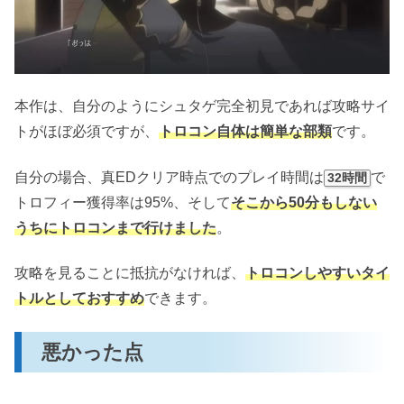
本作は、自分のようにシュタゲ完全初見であれば攻略サイ
トがほぼ必須ですが、
トロコン自体は簡単な部類
です。
自分の場合、真EDクリア時点でのプレイ時間は
で
32時間
トロフィー獲得率は95%、そして
そこから50分もしない
うちにトロコンまで行けました
。
攻略を見ることに抵抗がなければ、
トロコンしやすいタイ
トルとしておすすめ
できます。
悪かった点