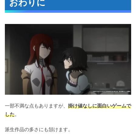
おわりに
一部不満な点もありますが、
掛け値なしに面白いゲームで
した
。
派生作品の多さにも頷けます。