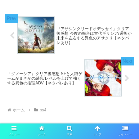
『アサシンクリードオデッセイ』クリア
後感想 今度の舞台は古代ギリシア/選択が
未来を左右する異色のアサクリ【ネタバ
レあり】
『グノーシア』クリア後感想 SFと人狼ゲ
ームがまさかの融合/レベルを上げて強く
する異色の推理ADV【ネタバレあり】
ホーム
ps4
メニュー
ホーム
検索
トップ
サイドバー