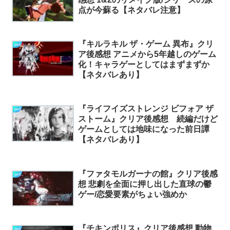
点が今蘇る【ネタバレ注意】
『キルラキル ザ・ゲーム 異布』クリ
ps4
ア後感想 アニメから5年越しのゲーム
化！キャラゲーとしてはまずまずか
【ネタバレあり】
『ライフイズストレンジ ビフォア ザ
ps4
ストーム』クリア後感想 続編だけど
ゲームとしては地味になった前日譚
【ネタバレあり】
『ファタモルガーナの館』クリア後感
ps4
想 悲劇を全面に押し出した直球の鬱
ゲー/恋愛要素がちょい強めか
『チキンポリス』クリア後感想 動物
ps4