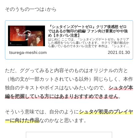
そのうちの一つは↓から
『シュタインズゲートゼロ』クリア後感想 ゼロ
ではあるが無印の続編/ ファン向け要素がやや強
め【ネタバレ注意】
はじめに ここでは、『シュタインズゲートゼロ』をクリア
した感想をつらつら書いていきます。 ※クリア後の観点か
ら書いているのでネタバレ注意です 本作は、『シュタイン
ズゲート』（以下無印）の続編兼補完というストーリーに
tsurega-meshi.com
2021.01.30
なっており、紅莉栖を救えな...
ただ、ググってみると内容そのものはオリジナルの方と
（地の文が一部カットされている以外）同じらしく、本作
独自のテキストやボイスはないみたいなので、
シュタゲ本
編を把握している方にはあまりおすすめできません
。
そういう意味では、自分のように
シュタゲ初見のプレイヤ
ーに向けた作品
なのかなと思います。