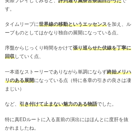
実際プレイしてみると、
評判通り滅茶苦茶面白かった
で
す。
タイムリープに
世界線の移動というエッセンス
を加え、ル
ープものとしてはかなり独自の展開になっている点、
序盤からじっくり時間をかけて
張り巡らせた伏線を丁寧に
回収
していく点、
一本道なストーリーでありながら単調にならず
終始メリハ
リのある展開
になっている点（特に各章の引きの良さは凄
まじい）
など、
引き付けて止まない魅力のある物語
でした。
特に真EDルートに入る直前の演出にはほんとに度肝を抜
かれましたね。