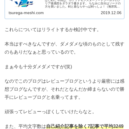
はじめに 今回は、ポケットモンスターソードシールドのク
リア後感想をダラダラ書きます。 ちなみに自分はソードの
方を買いました。剣と盾ならやっぱ剣っしょ！（無邪気）
ストーリーを一通り触ったら満足したので、細かいゲーム
tsurega-meshi.com
2019.12.06
部分について突っ込めるほど...
これらについてはリライトするか検討中です。
本当はすべきなんですが、ダメダメな頃のものとして残す
のもありだなぁと思っているので。
まぁ今も十分ダメダメですが(笑)
なのでこのブログはレビューブログというより厳密には感
想ブログなんですが、それだとなんだか締まらないので勝
手にレビューブログと名乗ってます。
頑張ってレビューっぽくしていけたらなと。
また、平均文字数は
自己紹介記事を除く7記事で平均3249