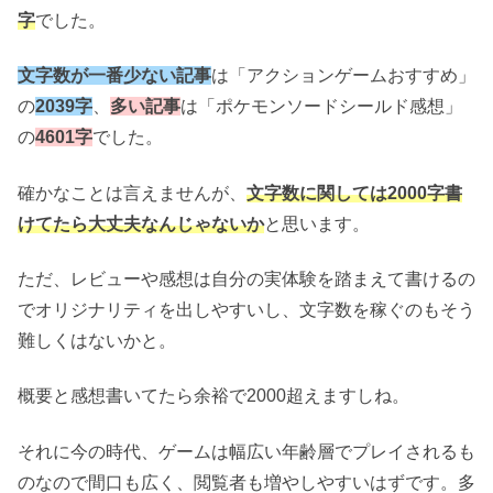
字
でした。
文字数が一番少ない記事
は「アクションゲームおすすめ」
の
2039字
、
多い記事
は「ポケモンソードシールド感想」
の
4601字
でした。
確かなことは言えませんが、
文字数に関しては2000字書
けてたら大丈夫なんじゃないか
と思います。
ただ、レビューや感想は自分の実体験を踏まえて書けるの
でオリジナリティを出しやすいし、文字数を稼ぐのもそう
難しくはないかと。
概要と感想書いてたら余裕で2000超えますしね。
それに今の時代、ゲームは幅広い年齢層でプレイされるも
のなので間口も広く、閲覧者も増やしやすいはずです。多