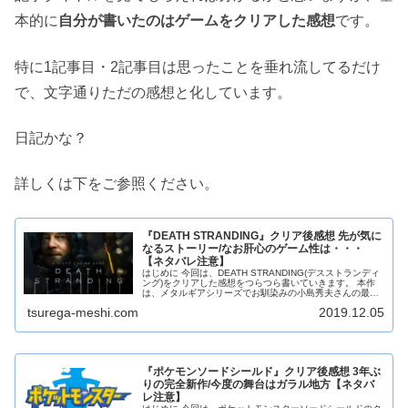
本的に
自分が書いたのは
ゲームをクリアした感想
です。
特に1記事目・2記事目は思ったことを垂れ流してるだけ
で、文字通りただの感想と化しています。
日記かな？
詳しくは下をご参照ください。
『DEATH STRANDING』クリア後感想 先が気に
なるストーリー/なお肝心のゲーム性は・・・
【ネタバレ注意】
はじめに 今回は、DEATH STRANDING(デスストランディ
ング)をクリアした感想をつらつら書いていきます。 本作
は、メタルギアシリーズでお馴染みの小島秀夫さんの最新
作（しかも新規タイトル）ということもあり、発売前から
tsurega-meshi.com
2019.12.05
国内外でかなりの...
『ポケモンソードシールド』クリア後感想 3年ぶ
りの完全新作/今度の舞台はガラル地方【ネタバ
レ注意】