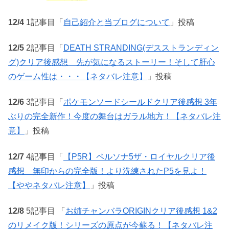
12/4
1記事目「
自己紹介と当ブログについて
」投稿
12/5
2記事目「
DEATH STRANDING(デスストランディン
グ)クリア後感想 先が気になるストーリー！そして肝心
のゲーム性は・・・【ネタバレ注意】
」投稿
12/6
3記事目「
ポケモンソードシールドクリア後感想 3年
ぶりの完全新作！今度の舞台はガラル地方！【ネタバレ注
意】
」投稿
12/7
4記事目「
【P5R】ペルソナ5ザ・ロイヤルクリア後
感想 無印からの完全版！より洗練されたP5を見よ！
【ややネタバレ注意】
」投稿
12/8
5記事目 「
お姉チャンバラORIGINクリア後感想 1&2
のリメイク版！シリーズの原点が今蘇る！【ネタバレ注