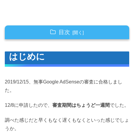
目次
はじめに
はじめに
ブログ開設～アドセンス申請まで
審査中やったこと
12/11 謎のメール受信
2019/12/15、無事Google AdSenseの審査に合格しまし
た。
合格に至るまで
12/8に申請したので、
審査期間はちょうど一週間
でした。
ここまでのまとめ
記事内容
調べた感じだと早くもなく遅くもなくといった感じでしょ
うか。
おわりに