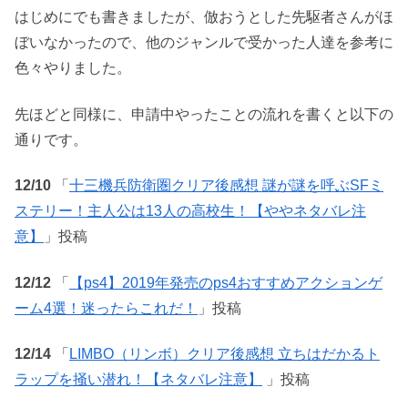
はじめにでも書きましたが、倣おうとした先駆者さんがほ
ぼいなかったので、他のジャンルで受かった人達を参考に
色々やりました。
先ほどと同様に、申請中やったことの流れを書くと以下の
通りです。
12/10
「
十三機兵防衛圏クリア後感想 謎が謎を呼ぶSFミ
ステリー！主人公は13人の高校生！【ややネタバレ注
意】
」投稿
12/12
「
【ps4】2019年発売のps4おすすめアクションゲ
ーム4選！迷ったらこれだ！
」投稿
12/14
「
LIMBO（リンボ）クリア後感想 立ちはだかるト
ラップを掻い潜れ！【ネタバレ注意】
」投稿